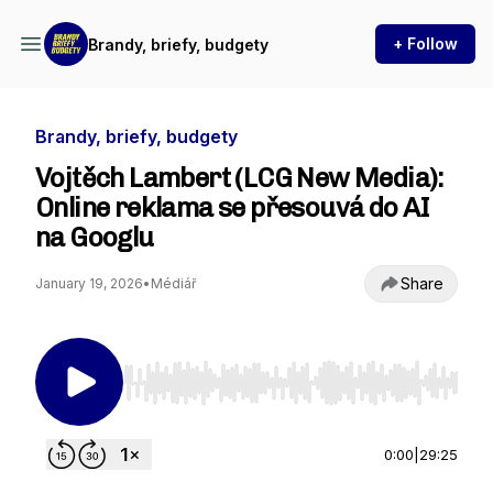
+ Follow
Brandy, briefy, budgety
Brandy, briefy, budgety
Vojtěch Lambert (LCG New Media):
Online reklama se přesouvá do AI
na Googlu
Share
January 19, 2026
•
Médiář
Use Left/Right to seek, Home/End to jump to st
0:00
|
29:25