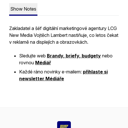
Show Notes
Zakladatel a šéf digitální marketingové agentury LCG
New Media Vojtěch Lambert nastiňuje, co letos čekat
v reklamě na displejích a obrazovkách.
Sledujte web
Brandy, briefy, budgety
nebo
rovnou
Médiář
Každé ráno novinky e-mailem:
přihlaste si
newsletter Médiáře