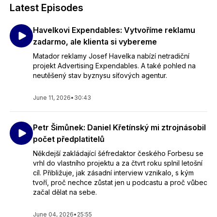
Latest Episodes
Havelkovi Expendables: Vytvoříme reklamu
zadarmo, ale klienta si vybereme
Matador reklamy Josef Havelka nabízí netradiční
projekt Advertising Expendables. A také pohled na
neutěšený stav byznysu síťových agentur.
June 11, 2026
•
30:43
Petr Šimůnek: Daniel Křetínský mi ztrojnásobil
počet předplatitelů
Někdejší zakládající šéfredaktor českého Forbesu se
vrhl do vlastního projektu a za čtvrt roku splnil letošní
cíl. Přibližuje, jak zásadní interview vznikalo, s kým
tvoří, proč nechce zůstat jen u podcastu a proč vůbec
začal dělat na sebe.
June 04, 2026
•
25:55