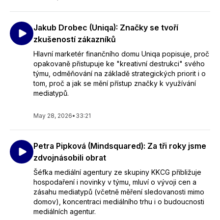
Jakub Drobec (Uniqa): Značky se tvoří
zkušeností zákazníků
Hlavní marketér finančního domu Uniqa popisuje, proč
opakovaně přistupuje ke "kreativní destrukci" svého
týmu, odměňování na základě strategických priorit i o
tom, proč a jak se mění přístup značky k využívání
mediatypů.
May 28, 2026
•
33:21
Petra Pipková (Mindsquared): Za tři roky jsme
zdvojnásobili obrat
Šéfka mediální agentury ze skupiny KKCG přibližuje
hospodaření i novinky v týmu, mluví o vývoji cen a
zásahu mediatypů (včetně měření sledovanosti mimo
domov), koncentraci mediálního trhu i o budoucnosti
mediálních agentur.