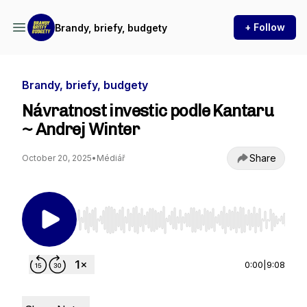
+ Follow
Brandy, briefy, budgety
Brandy, briefy, budgety
Návratnost investic podle Kantaru
~ Andrej Winter
Share
October 20, 2025
•
Médiář
Use Left/Right to seek, Home/End to jump to st
0:00
|
9:08