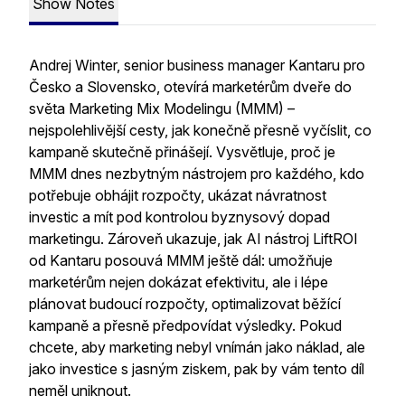
Show Notes
Andrej Winter, senior business manager Kantaru pro
Česko a Slovensko, otevírá marketérům dveře do
světa Marketing Mix Modelingu (MMM) –
nejspolehlivější cesty, jak konečně přesně vyčíslit, co
kampaně skutečně přinášejí. Vysvětluje, proč je
MMM dnes nezbytným nástrojem pro každého, kdo
potřebuje obhájit rozpočty, ukázat návratnost
investic a mít pod kontrolou byznysový dopad
marketingu. Zároveň ukazuje, jak AI nástroj LiftROI
od Kantaru posouvá MMM ještě dál: umožňuje
marketérům nejen dokázat efektivitu, ale i lépe
plánovat budoucí rozpočty, optimalizovat běžící
kampaně a přesně předpovídat výsledky. Pokud
chcete, aby marketing nebyl vnímán jako náklad, ale
jako investice s jasným ziskem, pak by vám tento díl
neměl uniknout.