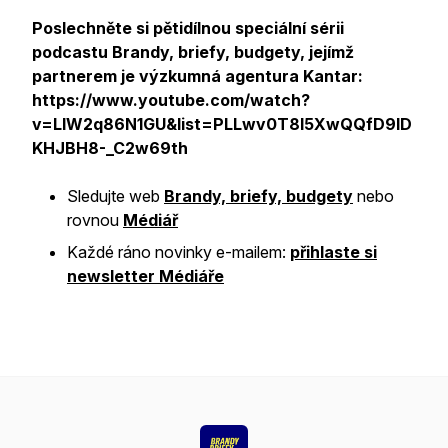
Poslechněte si pětidílnou speciální sérii
podcastu Brandy, briefy, budgety, jejímž
partnerem je výzkumná agentura Kantar:
https://www.youtube.com/watch?
v=LlW2q86N1GU&list=PLLwv0T8l5XwQQfD9lD
KHJBH8-_C2w69th
Sledujte web
Brandy, briefy, budgety
nebo
rovnou
Médiář
Každé ráno novinky e-mailem:
přihlaste si
newsletter Médiáře