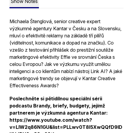
Show Notes
Michaela Štenglová, senior creative expert
výzkumné agentury Kantar v Česku a na Slovensku,
mluví o efektivitě reklamy na základě tří pilířů
(viditelnost, komunikace a dopad na značku). Co
vzešlo z testování přihlášek do prestižní soutěže
marketingové efektivity Effie ve srovnání Česka s
celou Evropou? Jak ve výzkumu využít umělou
inteligenci a co klientům nabízí nástroj Link AI? A jaké
marketingové trendy se objevují v Kantar Creative
Effectiveness Awards?
Poslechněte si pětidílnou speciální sérii
podcastu Brandy, briefy, budgety, jejímž
partnerem je výzkumná agentura Kantar:
https://www.youtube.com/watch?
v=LlW2q86N1GU&list=PLLwv0T8l5XwQQfD9lD