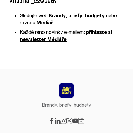
KHJBH8-_C2w69th
Sledujte web
Brandy, briefy, budgety
nebo
rovnou
Médiář
Každé ráno novinky e-mailem:
přihlaste si
newsletter Médiáře
Brandy, briefy, budgety
Visit our Facebook page
Visit our LinkedIn page
Visit our Instagram page
Visit our X-com page
Visit our YouTube page
Visit our Website page