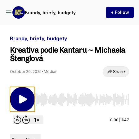
+ Follow
Brandy, briefy, budgety
Brandy, briefy, budgety
Kreativa podle Kantaru ~ Michaela
Štenglová
Share
October 20, 2025
•
Médiář
Use Left/Right to seek, Home/End to jump to st
0:00
|
11:47