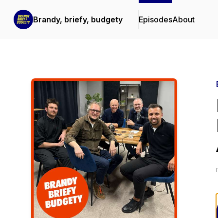
Brandy, briefy, budgety
Episodes
About