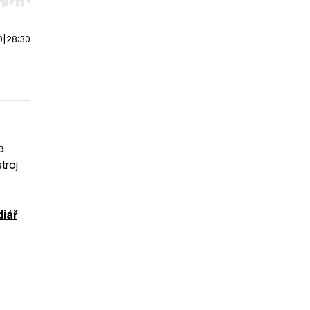
r end. Hold shift to jump forward or backward.
0
|
28:30
a
troj
iář