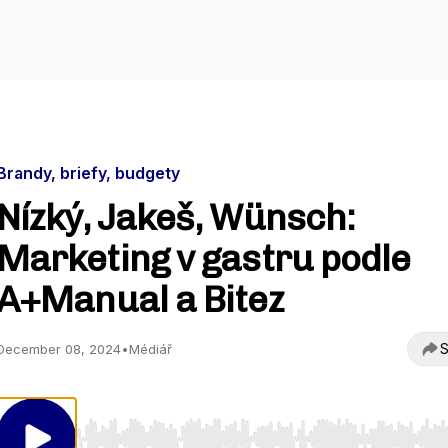
Brandy, briefy, budgety
Nízký, Jakeš, Wünsch:
Marketing v gastru podle
A+Manual a Bitez
S
December 08, 2024
•
Médiář