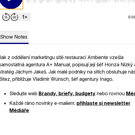
Use Left/Right to seek, Home/End to jump to start o
0:0
Show Notes
Jak z oddělení marketingu sítě restaurací Ambiente vzešla
samostatná agentura A+ Manual, popisují její šéf Honza Nízký 
stratég Jáchym Jakeš. Jak malé podniky na sítích obsluhuje nás
Bitez, přibližuje Vladimír Wünsch, šéf agentury Inago.
Sledujte web
Brandy, briefy, budgety
nebo rovnou
Méd
Každé ráno novinky e-mailem:
přihlaste si newsletter
Médiáře