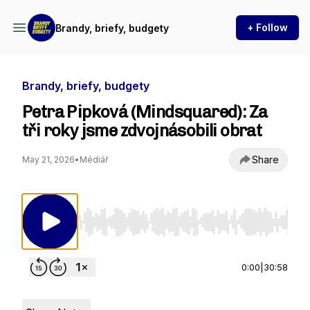
+ Follow
Brandy, briefy, budgety
Brandy, briefy, budgety
Petra Pipková (Mindsquared): Za
tři roky jsme zdvojnásobili obrat
Share
May 21, 2026
•
Médiář
Use Left/Right to seek, Home/End to jump to st
0:00
|
30:58