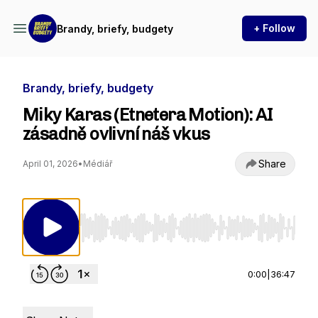
+ Follow
Brandy, briefy, budgety
Brandy, briefy, budgety
Miky Karas (Etnetera Motion): AI
zásadně ovlivní náš vkus
Share
April 01, 2026
•
Médiář
Use Left/Right to seek, Home/End to jump to st
0:00
|
36:47